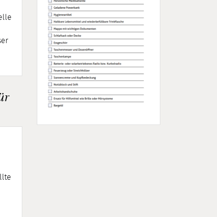
elle
ser
ür
llte